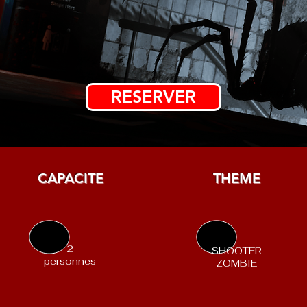
RESERVER
CAPACITE
THEME
2
SHOOTER
personnes
ZOMBIE