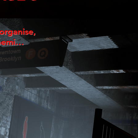
organise,
nnemi…