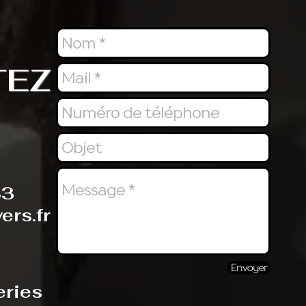
TEZ
83
ers.fr
Envoyer
eries