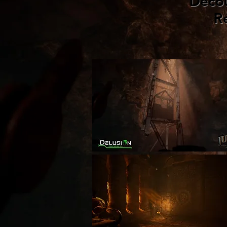
Décou
Ré