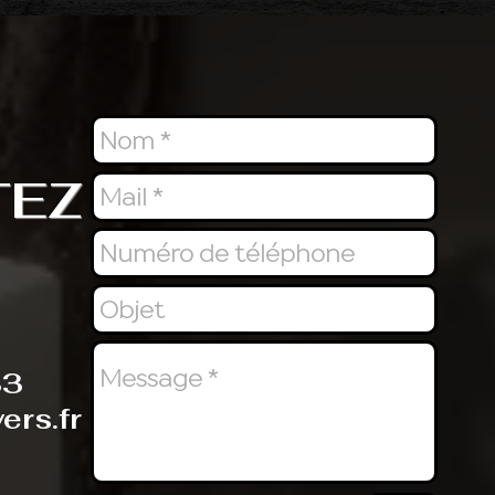
TEZ
83
ers.fr