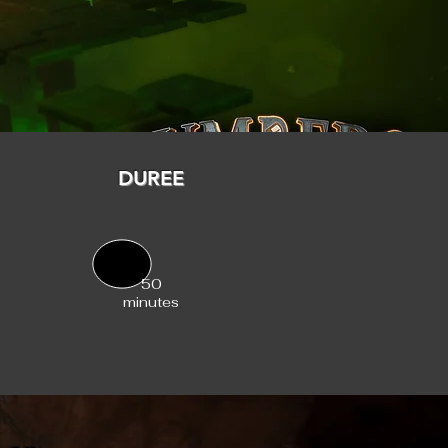
DUREE
50
minutes