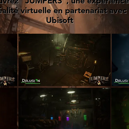
vrez "JUMPERS", une experience
alité virtuelle en partenariat avec
Ubisoft